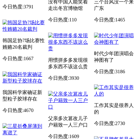
没有中国人能笑着
三个台风没一个来
今日热度:3791
走出冬宫博物馆
广东
今日热度:110
今日热度:1465
韩国足协7场比赛性
贿赂20名裁判
时代少年团演唱会
今日热度:1667
用惯拼多多发现很
神图有了
多东西不该这么贵
今日热度:3186
今日热度:3930
我国科学家确证新
型粒子胶球存在
工作其实是很养人
今日热度:4670
的
父亲多次篡改儿子
今日热度:2730
户籍致一人三户口
今日热度:1609