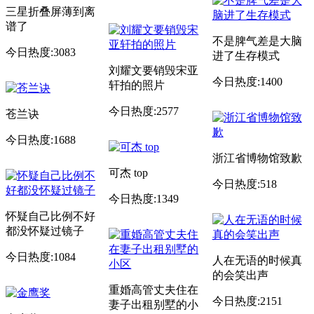
三星折叠屏薄到离
谱了
不是脾气差是大脑
今日热度:3083
进了生存模式
刘耀文要销毁宋亚
今日热度:1400
轩拍的照片
今日热度:2577
苍兰诀
今日热度:1688
浙江省博物馆致歉
可杰 top
今日热度:518
今日热度:1349
怀疑自己比例不好
都没怀疑过镜子
今日热度:1084
人在无语的时候真
的会笑出声
重婚高管丈夫住在
今日热度:2151
妻子出租别墅的小