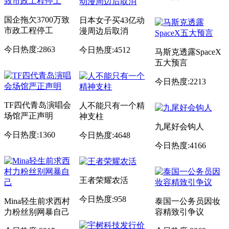
国企拖欠3700万致
日本女子买43亿动
市政工程停工
漫周边后取消
今日热度:2863
今日热度:4512
马斯克透露SpaceX
五大预言
今日热度:2213
TF四代青岛演唱会
人不能只有一个精
场馆严正声明
神支柱
九尾好会钩人
今日热度:1360
今日热度:4648
今日热度:4166
王者荣耀农活
今日热度:958
Mina轻生前求西村
泰国一公务员因妆
力粉丝别网暴自己
容精致引争议