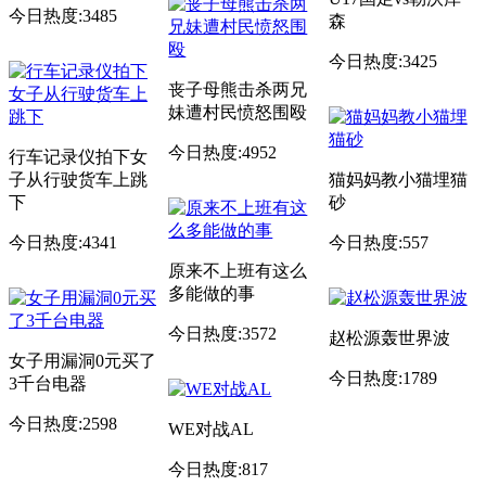
今日热度:3485
森
今日热度:3425
丧子母熊击杀两兄
妹遭村民愤怒围殴
今日热度:4952
行车记录仪拍下女
子从行驶货车上跳
猫妈妈教小猫埋猫
下
砂
今日热度:4341
今日热度:557
原来不上班有这么
多能做的事
今日热度:3572
赵松源轰世界波
女子用漏洞0元买了
今日热度:1789
3千台电器
今日热度:2598
WE对战AL
今日热度:817