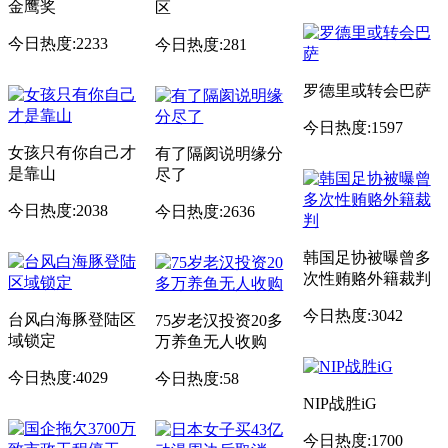
金鹰奖
区
今日热度:2233
今日热度:281
罗德里或转会巴萨
今日热度:1597
女孩只有你自己才
有了隔阂说明缘分
是靠山
尽了
今日热度:2038
今日热度:2636
韩国足协被曝曾多
次性贿赂外籍裁判
今日热度:3042
台风白海豚登陆区
75岁老汉投资20多
域锁定
万养鱼无人收购
今日热度:4029
今日热度:58
NIP战胜iG
今日热度:1700