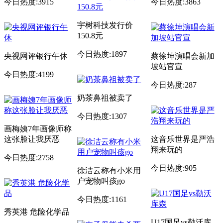
今日热度:3915
今日热度:3863
宇树科技发行价
150.8元
今日热度:1897
央视网评银行午休
蔡徐坤演唱会新加
坡站官宣
今日热度:4199
今日热度:287
奶茶鼻祖被卖了
今日热度:1307
画梅姨7年画像师称
这张脸让我厌恶
这音乐世界是严浩
翔来玩的
今日热度:2758
今日热度:905
徐洁云称有小米用
户宠物叫孩go
今日热度:1161
秀英港 危险化学品
U17国足vs勒沃库