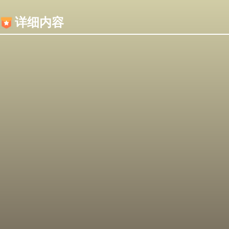
内容加载失败，可能是你的浏览器屏蔽了JS脚本！
详细内容