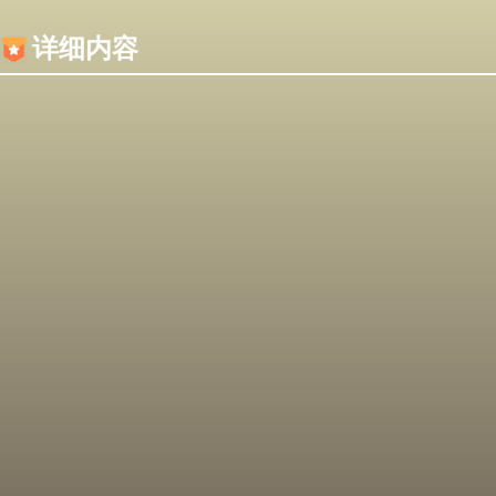
内容加载失败，可能是你的浏览器屏蔽了JS脚本！
详细内容