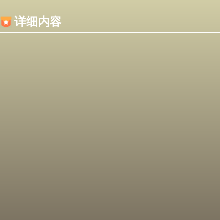
内容加载失败，可能是你的浏览器屏蔽了JS脚本！
详细内容