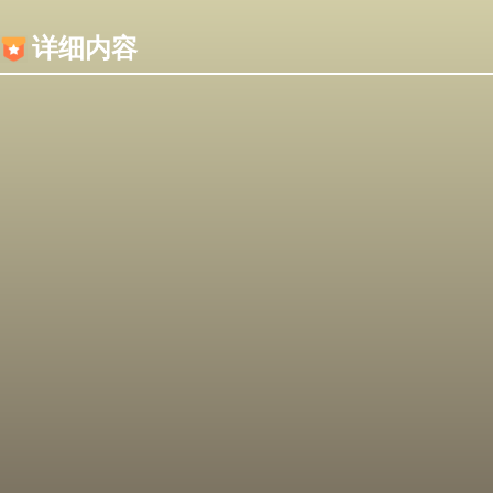
内容加载失败，可能是你的浏览器屏蔽了JS脚本！
详细内容