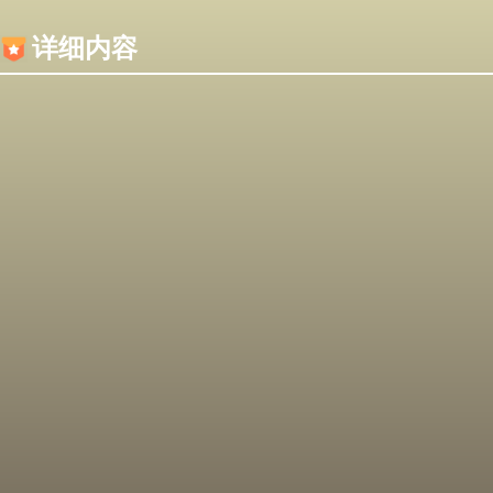
内容加载失败，可能是你的浏览器屏蔽了JS脚本！
详细内容