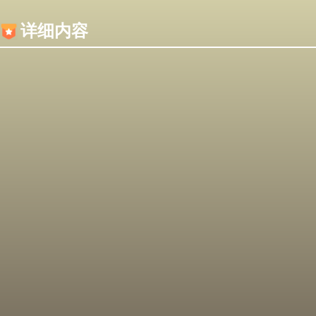
内容加载失败，可能是你的浏览器屏蔽了JS脚本！
详细内容