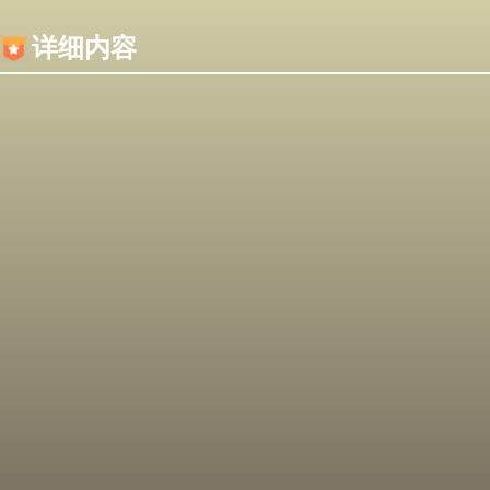
内容加载失败，可能是你的浏览器屏蔽了JS脚本！
详细内容