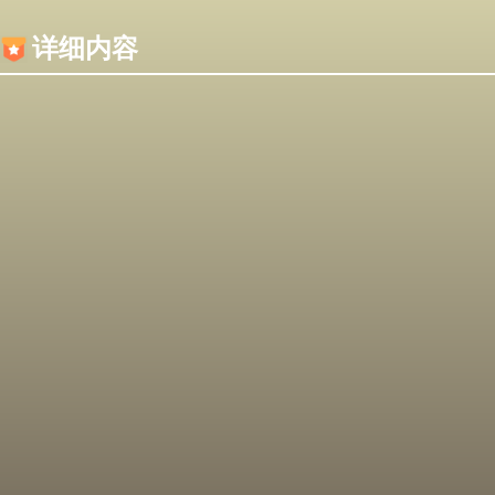
内容加载失败，可能是你的浏览器屏蔽了JS脚本！
详细内容