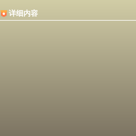
内容加载失败，可能是你的浏览器屏蔽了JS脚本！
详细内容